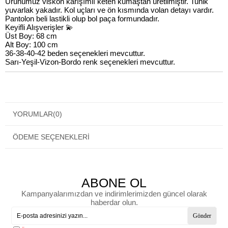
Ürünümüz viskon karışımlı keten kumaştan üretilmiştir. Tunik
yuvarlak yakadır. Kol uçları ve ön kısmında volan detayı vardır.
Pantolon beli lastikli olup bol paça formundadır.
Keyifli Alışverişler 💫
Üst Boy: 68 cm
Alt Boy: 100 cm
36-38-40-42 beden seçenekleri mevcuttur.
Sarı-Yeşil-Vizon-Bordo renk seçenekleri mevcuttur.
YORUMLAR
(0)
ÖDEME SEÇENEKLERI
ABONE OL
Kampanyalarımızdan ve indirimlerimizden güncel olarak
haberdar olun.
Gönder