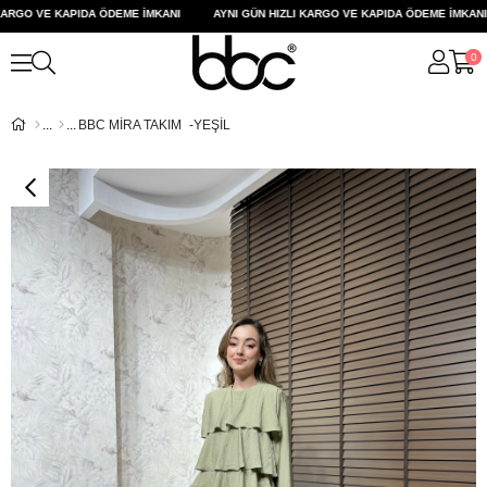
RGO VE KAPIDA ÖDEME İMKANI
AYNI GÜN HIZLI KARGO VE KAPIDA ÖDEME İMKANI
0
BBC MİRA TAKIM -YEŞİL