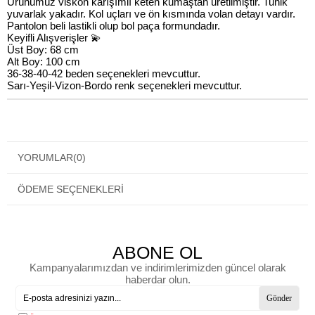
Ürünümüz viskon karışımlı keten kumaştan üretilmiştir. Tunik
yuvarlak yakadır. Kol uçları ve ön kısmında volan detayı vardır.
Pantolon beli lastikli olup bol paça formundadır.
Keyifli Alışverişler 💫
Üst Boy: 68 cm
Alt Boy: 100 cm
36-38-40-42 beden seçenekleri mevcuttur.
Sarı-Yeşil-Vizon-Bordo renk seçenekleri mevcuttur.
YORUMLAR
(0)
ÖDEME SEÇENEKLERI
ABONE OL
Kampanyalarımızdan ve indirimlerimizden güncel olarak
haberdar olun.
Gönder