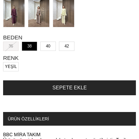
BEDEN
36
38
40
42
RENK
YEŞİL
ÜRÜN ÖZELLIKLERI
BBC MİRA TAKIM