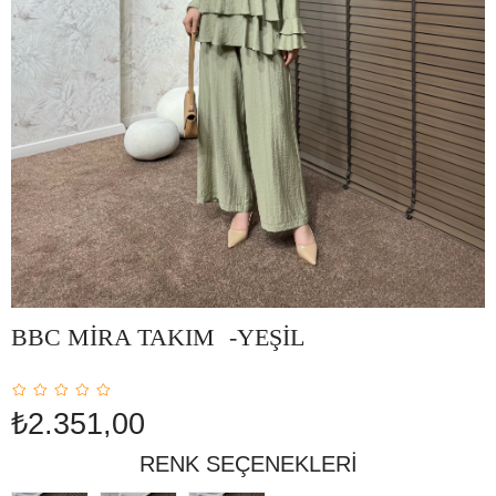
BBC MİRA TAKIM -YEŞİL
₺2.351,00
RENK SEÇENEKLERI